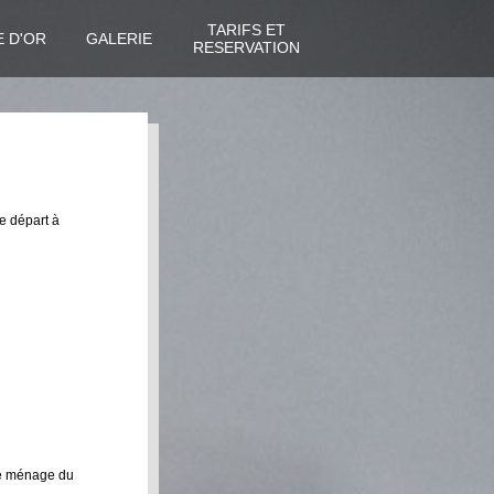
TARIFS ET
E D'OR
GALERIE
RESERVATION
le départ à
 le ménage du