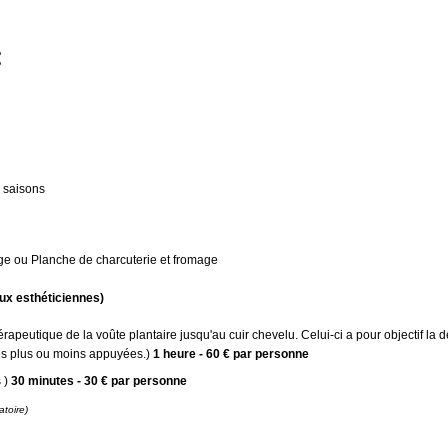
:
e saisons
ge ou Planche de charcuterie et fromage
ux esthéticiennes)
peutique de la voûte plantaire jusqu'au cuir chevelu. Celui-ci a pour objectif la dét
s plus ou moins appuyées.)
1 heure - 60 € par personne
s )
30 minutes - 30 € par personne
atoire)