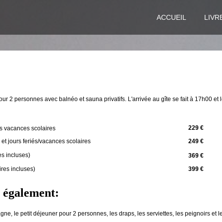
ACCUEIL
LIVR
our 2 personnes avec balnéo et sauna privatifs. L'arrivée au gîte se fait à 17h00 et 
229 €
rs vacances scolaires
et jours feriés/vacances scolaires
249 €
es incluses)
369 €
res incluses)
399 €
 également:
ne, le petit déjeuner pour 2 personnes, les draps, les serviettes, les peignoirs et